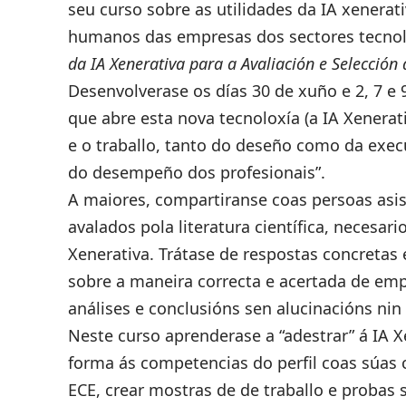
seu curso sobre as utilidades da IA xenera
humanos das empresas dos sectores tecnol
da IA Xenerativa para a Avaliación e Selección d
Desenvolverase os días 30 de xuño e 2, 7 e 9
que abre esta nova tecnoloxía (a IA Xenerat
e o traballo, tanto do deseño como da exec
do desempeño dos profesionais”.
A maiores, compartiranse coas persoas asis
avalados pola literatura científica, necesari
Xenerativa. Trátase de respostas concretas 
sobre a maneira correcta e acertada de empr
análises e conclusións sen alucinacións nin 
Neste curso aprenderase a “adestrar” á IA X
forma ás competencias do perfil coas súas 
ECE, crear mostras de de traballo e probas s