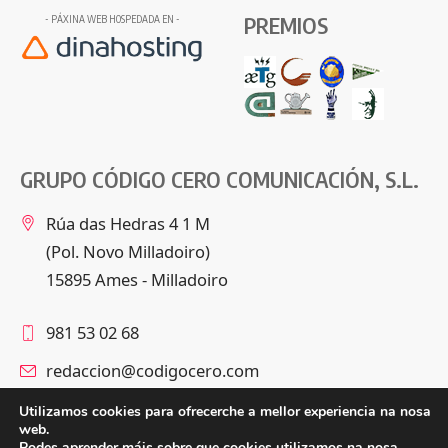
PREMIOS
- PÁXINA WEB HOSPEDADA EN -
GRUPO CÓDIGO CERO COMUNICACIÓN, S.L.
Rúa das Hedras 4 1 M
(Pol. Novo Milladoiro)
15895 Ames - Milladoiro
981 53 02 68
redaccion@codigocero.com
Utilizamos cookies para ofrecerche a mellor experiencia na nosa
web.
Podes aprender máis sobre que cookies utilizamos na nosa